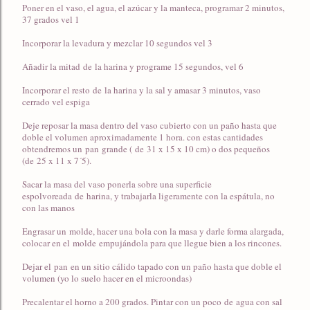
Poner en el vaso, el agua, el azúcar y la manteca, programar 2 minutos,
37 grados vel 1
Incorporar la levadura y mezclar 10 segundos vel 3
Añadir la mitad de la harina y programe 15 segundos, vel 6
Incorporar el resto de la harina y la sal y amasar 3 minutos, vaso
cerrado vel espiga
Deje reposar la masa dentro del vaso cubierto con un paño hasta que
doble el volumen aproximadamente 1 hora. con estas cantidades
obtendremos un pan grande ( de 31 x 15 x 10 cm) o dos pequeños
(de 25 x 11 x 7´5).
Sacar la masa del vaso ponerla sobre una superficie
espolvoreada de harina, y trabajarla ligeramente con la espátula, no
con las manos
Engrasar un molde, hacer una bola con la masa y darle forma alargada,
colocar en el molde empujándola para que llegue bien a los rincones.
Dejar el pan en un sitio cálido tapado con un paño hasta que doble el
volumen (yo lo suelo hacer en el microondas)
Precalentar el horno a 200 grados. Pintar con un poco de agua con sal