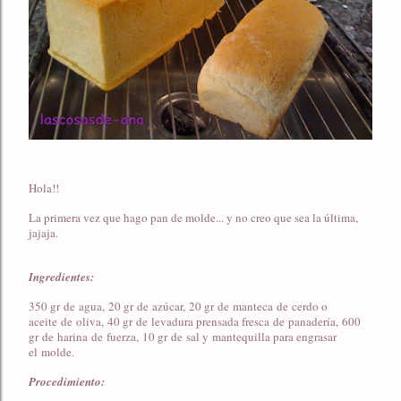
Hola!!
La primera vez que hago pan de molde... y no creo que sea la última,
jajaja.
Ingredientes:
350 gr de agua, 20 gr de azúcar, 20 gr de manteca de cerdo o
aceite de oliva, 40 gr de levadura prensada fresca de panadería, 600
gr de harina de fuerza, 10 gr de sal y mantequilla para engrasar
el molde.
Procedimiento: