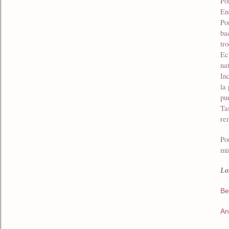
Po
En
Po
ba
tr
Ec
na
In
la
pu
Ta
re
Po
mi
Lo
Be
An