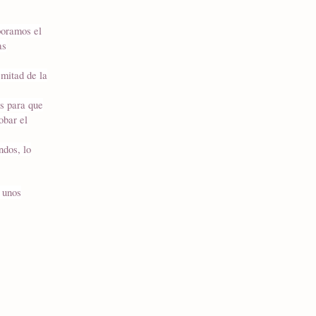
poramos el
as
 mitad de la
s para que
obar el
ndos, lo
r unos