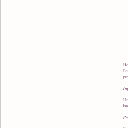
Ho
Po
pr
In
Un
ba
Pr