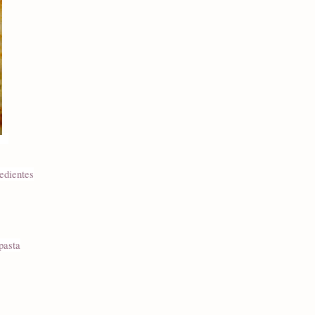
redientes
pasta