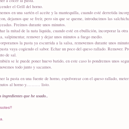
ner a cocer la pasta.
cender el Grill del horno.
nemos en una sartén el aceite y la mantequilla, cuando esté derretida incor
con, dejamos que se freír, pero sin que se queme, introducimos las salchich
oceadas. Freímos durante unos minutos.
har la mitad de la nata liquida, cuando esté en ebullición, incorporar la otra
ta, salpimentar, remover y dejar unos minutos a fuego medio.
corporamos la pasta ya escurrida a la salsa, removemos durante unos minuto
 pasta vaya cogiendo el sabor. Echar un poco del queso rallado. Remover. Pr
nto de sal.
mbién se le puede poner huevo batido, en este caso lo pondremos unos segu
movemos todo junto y sacamos.
ner la pasta en una fuente de horno, espolvorear con el queso rallado, mete
nutos al horno y.……… listo.
s ingredientes que he usado..
sotes!!
a.