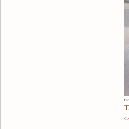
no
T
Co