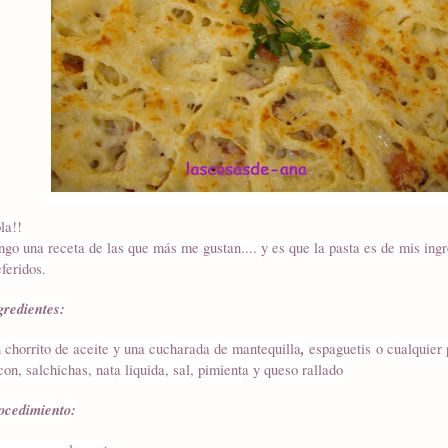
la!!
ngo una receta de las que más me gustan.... y es que la pasta es de mis ing
eferidos.
gredientes:
,
 chorrito de aceite y una cucharada de mantequilla
espaguetis o cualquier 
con, salchichas, nata liquida, sal, pimienta y queso rallado
ocedimiento: