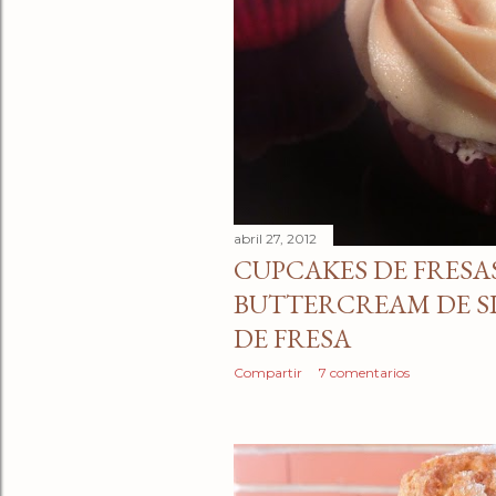
d
a
s
abril 27, 2012
CUPCAKES DE FRESA
BUTTERCREAM DE S
DE FRESA
Compartir
7 comentarios