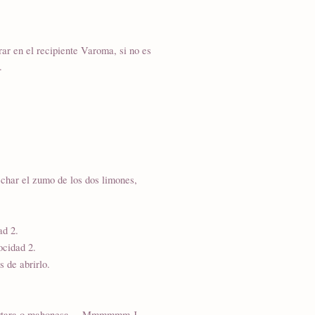
rar en el recipiente Varoma, si no es
.
echar el zumo de los dos limones,
ad 2.
ocidad 2.
 de abrirlo.
sa tártara o mahonesa… Mmmmmm