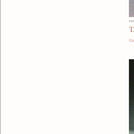
no
T
Co