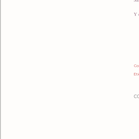
Y 
Co
Et
C