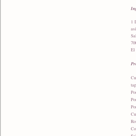
In
1 
as
Sa
70
El
Pr
Cu
ta
Po
Po
Po
Cu
Ro
Co
Sa