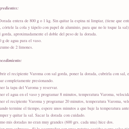
gredientes:
Dorada entera de 800 g o 1 kg. Sin quitar la espina ni limpiar, (tiene que ent
í, córtele la cola y tápelo con papel de aluminio, para que no le toque la sal)
l gorda, aproximadamente el doble del peso de la dorada.
0 g de agua para el vaso.
 zumo de 2 limones.
ocedimiento:
brir el recipiente Varoma con sal gorda, poner la dorada, cubrirla con sal, 
par completamente presionando.
ner la tapa del Varoma y reservar.
ner el agua en el vaso y programar 8 minutos, temperatura Varoma, velocid
ner el recipiente Varoma y programar 20 minutos, temperatura Varoma, vel
ando termine el tiempo, espere unos minutos a que baje la temperatura antes
mper y quitar la sal. Sacar la dorada con cuidado.
mo mis doradas no eran muy grandes (600 grs. cada una) hice dos.
len muy sabrosas.. Si la acompañar con unas patatas cocidas y una sal