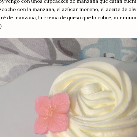
y vengo con unos cupcackes de manzana que están buenís
zcocho con la manzana, el azúcar moreno, el aceite de oliv
ré de manzana, la crema de queso que lo cubre, mmmmmmm
)