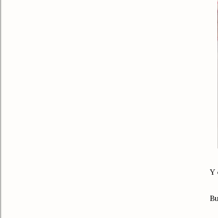
Y 
Bu