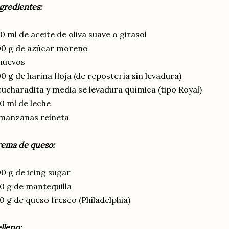
gredientes:
0 ml de aceite de oliva suave o girasol
00 g de azúcar moreno
huevos
0 g de harina floja (de repostería sin levadura)
cucharadita y media se levadura química (tipo Royal)
0 ml de leche
manzanas reineta
ema de queso:
0 g de icing sugar
0 g de mantequilla
0 g de queso fresco (Philadelphia)
lleno: