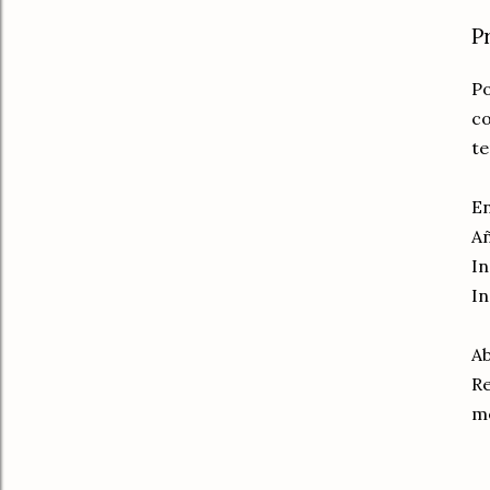
P
Po
co
te
En
Añ
In
In
Ab
Re
me