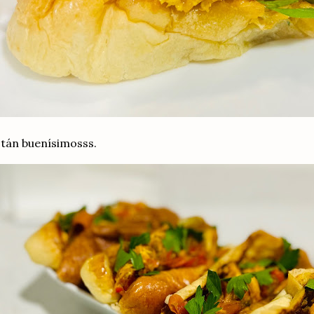
tán buenísimosss.