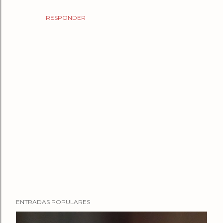
RESPONDER
P
ENTRADAS POPULARES
u
b