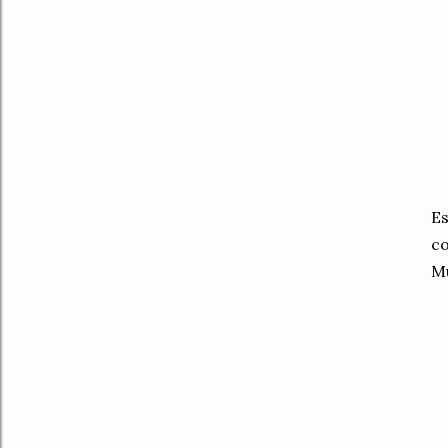
Es
co
M