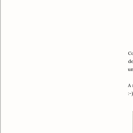
Co
de
un
A 
:-)