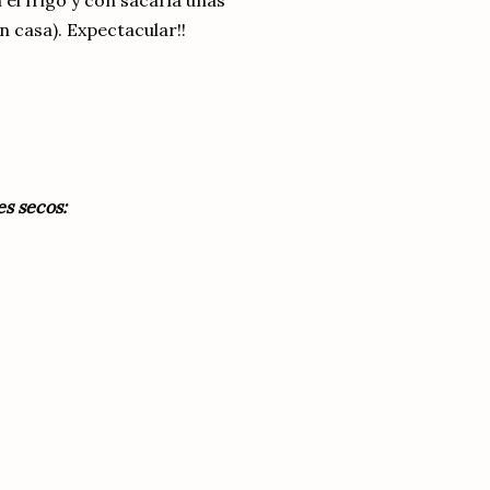
el frigo y con sacarla unas
 casa). Expectacular!!
s secos: