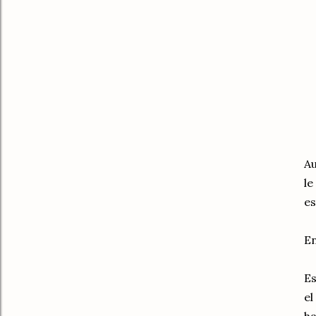
Au
le
e
En
Es
el