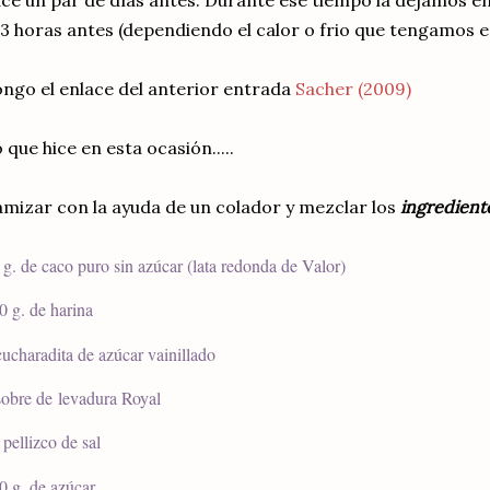
ce un par de días antes. Durante ese tiempo la dejamos en 
3 horas antes (dependiendo el calor o frio que tengamos en
ngo el enlace del anterior entrada
Sacher (2009)
 que hice en esta ocasión.....
mizar con la ayuda de un colador y mezclar los
ingrediente
 g. de caco puro sin azúcar (lata redonda de Valor)
0 g. de harina
cucharadita de azúcar vainillado
sobre de levadura Royal
 pellizco de sal
0 g. de azúcar