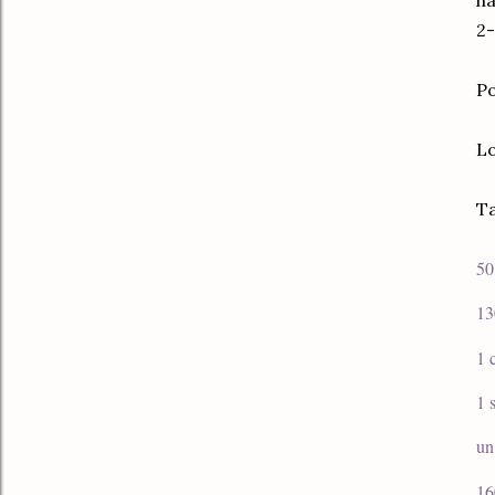
ha
2-
Po
Lo
Ta
50
13
1 
1 
un
16