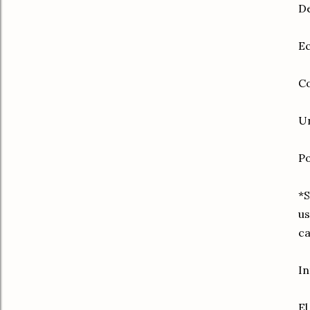
De
Ec
Co
Un
Po
*S
us
ca
In
El