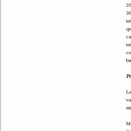
20
30
un
qu
ca
un
co
bu
Pr
La
va
mi
Me