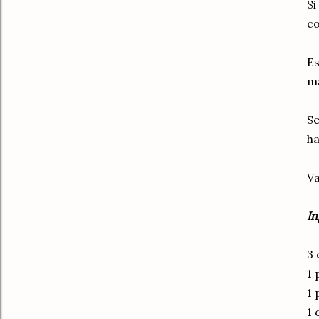
Si
c
Es
má
Se
ha
Va
In
3 
1 
1 
1 