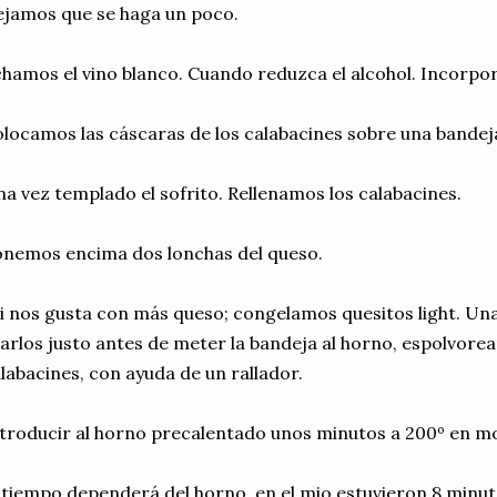
jamos que se haga un poco.
hamos el vino blanco. Cuando reduzca el alcohol. Incorpo
locamos las cáscaras de los calabacines sobre una bandej
a vez templado el sofrito. Rellenamos los calabacines.
nemos encima dos lonchas del queso.
i nos gusta con más queso; congelamos quesitos light. U
arlos justo antes de meter la bandeja al horno, espolvore
labacines, con ayuda de un rallador.
troducir al horno precalentado unos minutos a 200º en mo
 tiempo dependerá del horno, en el mio estuvieron 8 minut