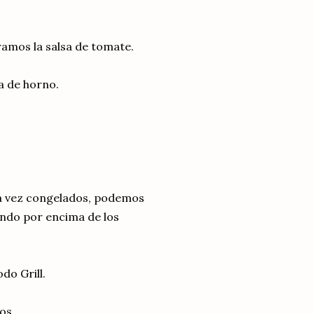
ramos la salsa de tomate.
a de horno.
na vez congelados, podemos
ando por encima de los
do Grill.
os.