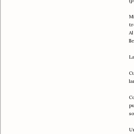
(p
Mi
tr
Al
ll
La
Cu
la
Co
pu
so
Un