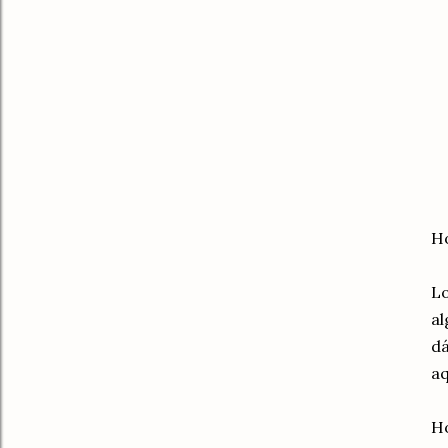
Ho
Lo
al
dá
aq
Ho