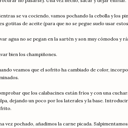
rocurar no pasarse). Una vez hecho, sacar y dejar enfriar.
entras se va cociendo, vamos pochando la cebolla y los p
es gotitas de aceite (para que no se pegue suelo usar esto
evar agua no se pegan en la sartén y son muy cómodos y ráp
var bien los champiñones.
ando veamos que el sofrito ha cambiado de color, incorp
minados.
mprobar que los calabacines están fríos y con una cuchara 
lpa, dejando un poco por los laterales y la base. Introducir
frito.
a vez pochado, añadimos la carne picada. Salpimentamos